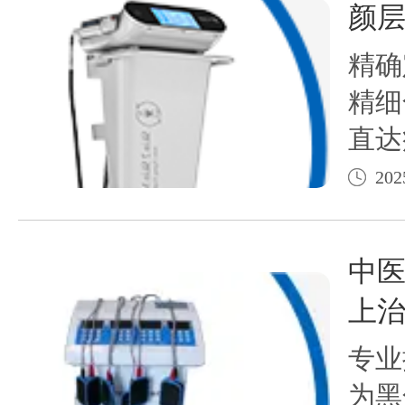
颜
精确
精细
直达
疗效
202
中医
上
专业
为黑