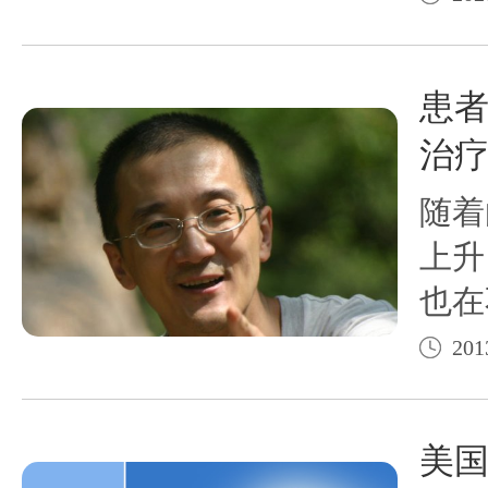
必须
人员
患
患者
治
状态
随着
上升
也在
白癜
201
风患
—3
美国
系统