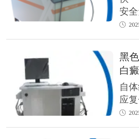
安全
位限
202
黑色
白
自体
应复
202