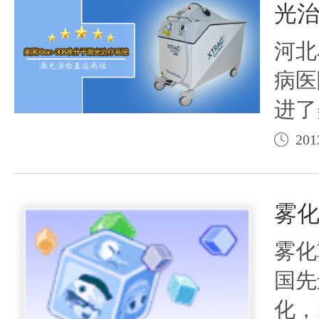
光
实现
河北
害
病医
进了
激光
201
国际
治疗
雾
国仅
雾化
治疗
国先
化，