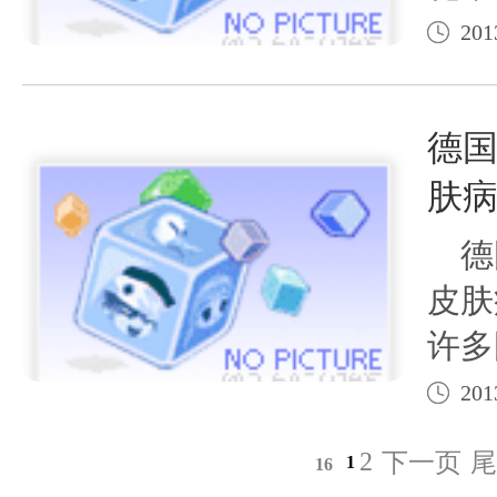
过扩
201
管，
物通
德国
肤
德国
皮肤
许多
格验
201
屑病
2
下一页
尾
1
16
等多