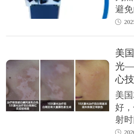
避免
应”
202
美国
光
心
美国
好，
射时
节都
202