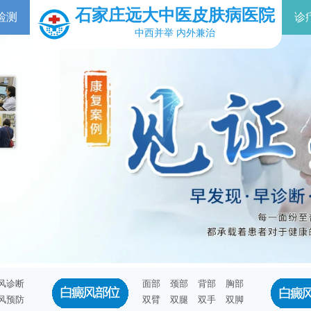
石家庄远大中医皮肤病医院
检测
诊
中西并举 内外兼治
风诊断
面部
颈部
背部
胸部
风预防
双臂
双腿
双手
双脚