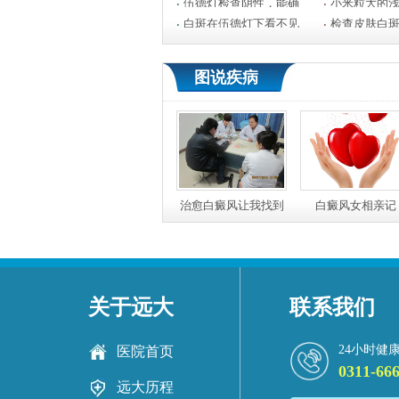
伍德灯检查阴性，能确
小米粒大的
白斑在伍德灯下看不见
检查皮肤白
定
图说疾病
治愈白癜风让我找到
白癜风女相亲记
真心爱人 共结连理感
谢远大
关于远大
联系我们
24小时健
医院首页
0311-66
远大历程