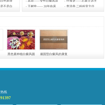
浅白色斑块
高霞——女性白癜风诊
付海龙——石家庄远大
斑是不是白
王树申—— 30年临床
李洪燕 二科科室主任
黑色素种植白癜风圆
顽固型白癜风的康复
我一个荧屏梦
案例
康热线
691397