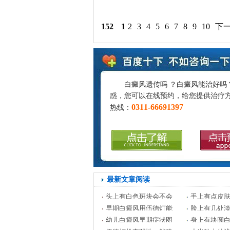
152
1
2
3
4
5
6
7
8
9
10
下
白癜风遗传吗 ？白癜风能治好吗
惑，您可以在线预约，给您提供治疗
0311-66691397
热线：
最新文章阅读
头上有白色斑块会不会
手上有点皮
早期白癜风用伍德灯能
脸上有几处
幼儿白癜风早期症状图
身上有块圆