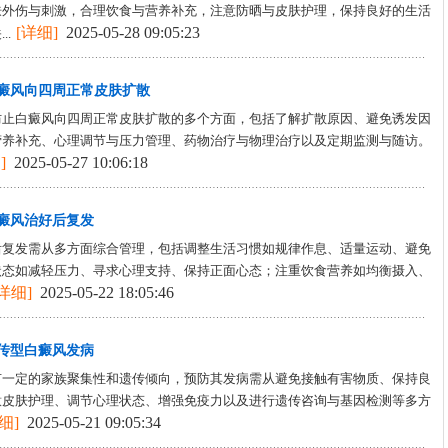
肤外伤与刺激，合理饮食与营养补充，注意防晒与皮肤护理，保持良好的生活
[详细]
2025-05-28 09:05:23
..
癜风向四周正常皮肤扩散
防止白癜风向四周正常皮肤扩散的多个方面，包括了解扩散原因、避免诱发因
营养补充、心理调节与压力管理、药物治疗与物理治疗以及定期监测与随访。
]
2025-05-27 10:06:18
癜风治好后复发
后复发需从多方面综合管理，包括调整生活习惯如规律作息、适量运动、避免
状态如减轻压力、寻求心理支持、保持正面心态；注重饮食营养如均衡摄入、
[详细]
2025-05-22 18:05:46
传型白癜风发病
有一定的家族聚集性和遗传倾向，预防其发病需从避免接触有害物质、保持良
意皮肤护理、调节心理状态、增强免疫力以及进行遗传咨询与基因检测等多方
细]
2025-05-21 09:05:34