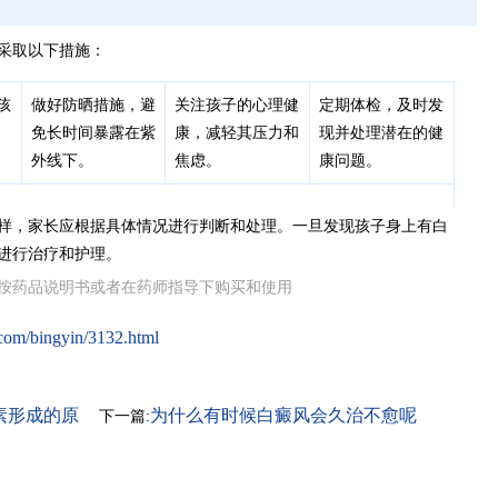
采取以下措施：
孩
做好防晒措施，避
关注孩子的心理健
定期体检，及时发
免长时间暴露在紫
康，减轻其压力和
现并处理潜在的健
外线下。
焦虑。
康问题。
样，家长应根据具体情况进行判断和处理。一旦发现孩子身上有白
进行治疗和护理。
按药品说明书或者在药师指导下购买和使用
com/bingyin/3132.html
素形成的原
为什么有时候白癜风会久治不愈呢
下一篇: