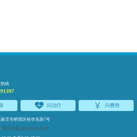
康热线
691397
情
问治疗
问费用
家庄市桥西区裕华东路7号
冀ICP备2023015620号
：