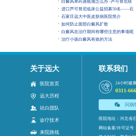
白癜风单药遇瓶颈怎么办 -芦可替尼联
进口芦可替尼临床公益招募50名——石
石家庄远大中医皮肤病医院简介
如何防止面部白癜风扩散
白癜风在治疗期间有哪些注意的事项呢
治疗小孩白癜风有效的方法
关于远大
联系我们
24小时健
医院首页
0311-66
远大历程
问病
祛白团队
医院地址：河北省石
诊疗技术
网站备案/许可证号
来院路线