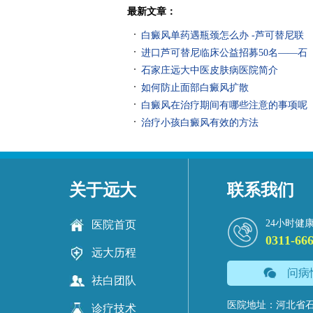
最新文章：
白癜风单药遇瓶颈怎么办 -芦可替尼联
进口芦可替尼临床公益招募50名——石
石家庄远大中医皮肤病医院简介
如何防止面部白癜风扩散
白癜风在治疗期间有哪些注意的事项呢
治疗小孩白癜风有效的方法
关于远大
联系我们
24小时健
医院首页
0311-66
远大历程
问病
祛白团队
医院地址：河北省石
诊疗技术