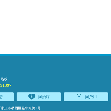
康热线
691397
情
问治疗
问费用
家庄市桥西区裕华东路7号