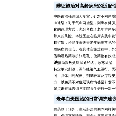
辨证施治对高龄病患的适配
中医诊治强调因人制宜，针对不同体质
血通络；对于气血两虚型，则重在健脾
化的调理方式，充分考虑了老年群体多
带来的风险。本院医生在临床实践中发
损扩散，还能显著改善老年病患常见的
胜疾病的信心。在具体实施过程中，外
借助温热药液扩张毛孔，使药物有效成
法
借助温热效应温通经络，散寒除湿，
特定腧穴刺激，调节经络气血运行。需
同，具体用药配伍、剂量轻重及疗程安
方，以免药不对症延误病情甚至引发不
议点击在线咨询与本院医生进行一对一
老年白斑医治的日常调护建
除药物干预外，生活起居的调养同样关
息，保证充足睡眠，避免过度劳累及剧