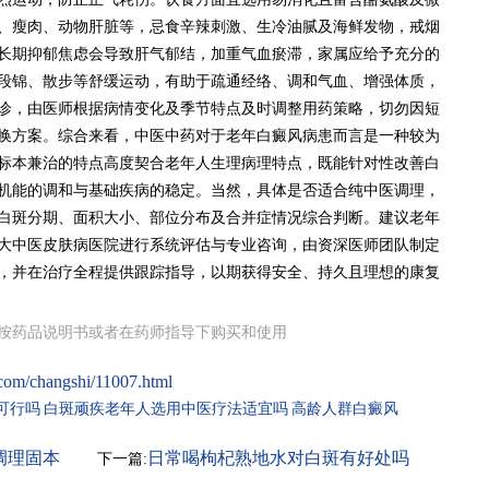
、瘦肉、动物肝脏等，忌食辛辣刺激、生冷油腻及海鲜发物，戒烟
长期抑郁焦虑会导致肝气郁结，加重气血瘀滞，家属应给予充分的
段锦、散步等舒缓运动，有助于疏通经络、调和气血、增强体质，
诊，由医师根据病情变化及季节特点及时调整用药策略，切勿因短
换方案。综合来看，中医中药对于老年白癜风病患而言是一种较为
标本兼治的特点高度契合老年人生理病理特点，既能针对性改善白
机能的调和与基础疾病的稳定。当然，具体是否适合纯中医调理，
白斑分期、面积大小、部位分布及合并症情况综合判断。建议老年
大中医皮肤病医院进行系统评估与专业咨询，由资深医师团队制定
，并在治疗全程提供跟踪指导，以期获得安全、持久且理想的康复
按药品说明书或者在药师指导下购买和使用
com/changshi/11007.html
可行吗
白斑顽疾老年人选用中医疗法适宜吗
高龄人群白癜风
调理固本
日常喝枸杞熟地水对白斑有好处吗
下一篇: