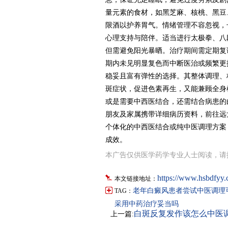
量元素的食材，如黑芝麻、核桃、黑豆
限酒以护养胃气。情绪管理不容忽视，
心理支持与陪伴。适当进行太极拳、八
但需避免阳光暴晒。治疗期间需定期复
期内未见明显复色而中断医治或频繁更
稳妥且富有弹性的选择。其整体调理、
斑症状，促进色素再生，又能兼顾全身
或是需要中西医结合，还需结合病患的
朋友及家属携带详细病历资料，前往远
个体化的中西医结合或纯中医调理方案
成效。
本广告仅供医学药学专业人士阅读，请
https://www.hsbdfyy.
本文链接地址：
老年白癜风患者尝试中医调理
TAG：
采用中药治疗妥当吗
白斑反复发作该怎么中医
上一篇: