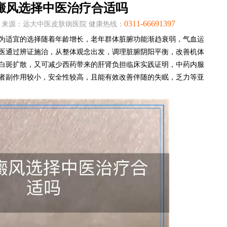
癜风选择中医治疗合适吗
0311-66691397
:06:32 来源：远大中医皮肤病医院 健康热线：
为适宜的选择随着年龄增长，老年群体脏腑功能渐趋衰弱，气血运
医通过辨证施治，从整体观念出发，调理脏腑阴阳平衡，改善机体
白斑扩散，又可减少西药带来的肝肾负担临床实践证明，中药内服
者副作用较小，安全性较高，且能有效改善伴随的失眠，乏力等亚