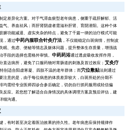
性
制定差异化方案。对于气滞血瘀型老年病患，侧重于疏肝解郁、活
益气、养血祛风；而肝肾阴虚者需滋补肝肾、育阴潜阳。这种个体
脏腑功能减退、虚实夹杂的特点，避免了千篇一律的治疗模式可能
中药内服联合针灸疗法
现，通过
，不仅能稳定白斑病情，控制皮
失眠、焦虑、便秘等情志及躯体问题，提升整体生存质量，增强战
中药药浴
治手段的选择也需格外审慎。
通过透皮吸收发挥作用，
艾灸疗
分直达病所，避免了口服药物对胃肠道的刺激及首过效应；
穴位敷贴
特别适合阳虚寒凝、四肢不温的老年群体；而
法则通过
要注意的是，由于每位病患的体质差异较大，白斑所处的分期不
排均需经专业医师四诊合参后确定，切勿自行抓药服用或轻信偏
良反应。若您想了解适合自身情况的具体调理方案及预后评估，建
详细沟通。
议
键，有时甚至决定着医治效果的持久性。老年病患应保持规律作
烈运动，防止正气耗伤。饮食方面宜选用易消化且富含酪氨酸及微