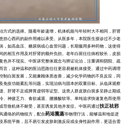
治方式的选择。随着年龄递增，机体机能与年轻时大不相同，肝肾
患担心西药的副作用难以承受。从医多年，本院医生接诊过不少老
病，如高血压、糖尿病或心血管问题，长期服用多种药物，这使得
间的相互作用及对肝肾的额外负担。老年白斑往往病程较长，皮损
复色并不现实。中医讲究整体观念与辨证论治，注重调和阴阳、疏
而言，这种温和的医治思路往往更容易被机体接受。通过中药调理
控制白斑发展，又能兼顾体质改善，减少化学药物的不良反应，同
及免疫功能紊乱等问题，实现治病与固本的双重目标。从临床观察
虚、肝肾不足或脾胃虚弱等证型。这类人群皮肤白斑多呈静止期或
冷、神疲乏力、食欲减退、腰膝酸软等。单纯追求快速复色而使用
扶正祛邪
或导致机体不耐受，甚至诱发其他并发症。中医药通过
药浴熏蒸
风通络的药物组方，配合
等物理疗法，能够温和地促进
疫系统平衡，且不易引发皮肤刺激反应或全身性副作用，更适合需