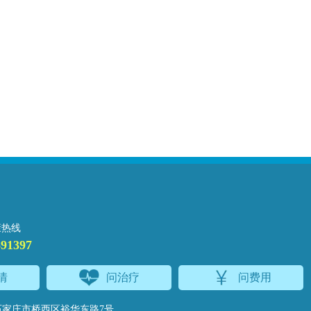
答与希望之光
康热线
691397
情
问治疗
问费用
家庄市桥西区裕华东路7号