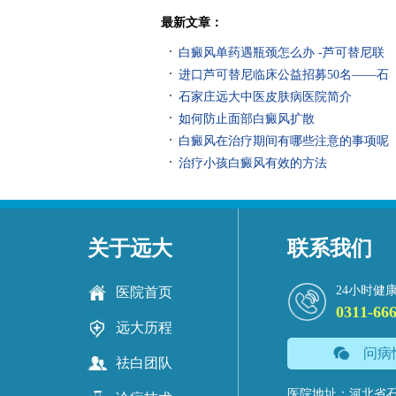
有效控制白斑扩散
最新文章：
白癜风单药遇瓶颈怎么办 -芦可替尼联
进口芦可替尼临床公益招募50名——石
石家庄远大中医皮肤病医院简介
如何防止面部白癜风扩散
白癜风在治疗期间有哪些注意的事项呢
治疗小孩白癜风有效的方法
关于远大
联系我们
24小时健
医院首页
0311-66
远大历程
问病
祛白团队
医院地址：河北省石