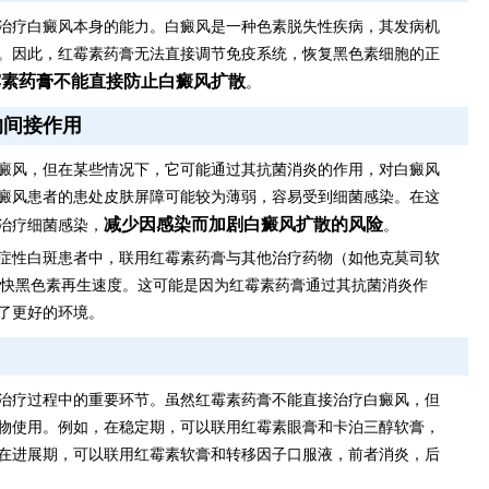
治疗白癜风本身的能力。白癜风是一种色素脱失性疾病，其发病机
。因此，红霉素药膏无法直接调节免疫系统，恢复黑色素细胞的正
霉素药膏不能直接防止白癜风扩散
。
的间接作用
癜风，但在某些情况下，它可能通过其抗菌消炎的作用，对白癜风
癜风患者的患处皮肤屏障可能较为薄弱，容易受到细菌感染。在这
减少因感染而加剧白癜风扩散的风险
治疗细菌感染，
。
症性白斑患者中，联用红霉素药膏与其他治疗药物（如他克莫司软
加快黑色素再生速度。这可能是因为红霉素药膏通过其抗菌消炎作
了更好的环境。
治疗过程中的重要环节。虽然红霉素药膏不能直接治疗白癜风，但
物使用。例如，在稳定期，可以联用红霉素眼膏和卡泊三醇软膏，
在进展期，可以联用红霉素软膏和转移因子口服液，前者消炎，后