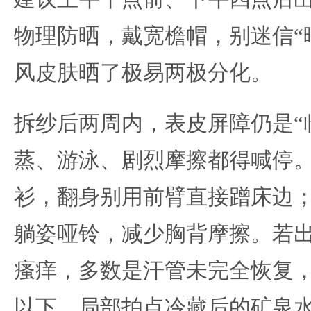
物理防晒，戴宽檐帽，别迷信“
风皮肤晒了极易两极分化。
拆纱后两周内，表皮屏障仍是“
蒸、游泳、剧烈摩擦都得喊停
衫，翻身别用前臂直接蹭床边
躺姿哑铃，减少胸背摩擦。若
瘙痒，多数是汗管未完全恢复，
以下，局部拍点冷藏后的矿泉