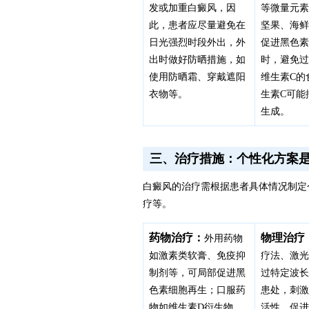
发或加重白癜风，因
等微量元
此，患者应尽量避免在
坚果、海
日光强烈时段外出，外
促进黑色
出时做好防晒措施，如
时，避免
使用防晒霜、穿戴遮阳
维生素C的
衣物等。
生素C可能
生成。
三、治疗措施：个性化方案
白癜风的治疗需根据患者具体情况制定
疗等。
药物治疗：
物理治疗
外用药物
如激素类软膏、免疫抑
疗法、激
制剂等，可局部促进黑
过特定波
色素细胞再生；口服药
患处，刺
物如维生素D衍生物、
活性，促