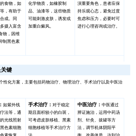
素的食物，如
化学物质，如橡胶制
演重要角色，患者应保
鲜等，有助于
品、油漆等，这些物质
持乐观心态，避免过度
素合成。同
可能刺激皮肤，诱发或
焦虑和压力，必要时可
过多摄入富含
加重白癜风。
进行心理咨询或治疗。
食物，因维
抑制黑色素
是关键
个性化方案，主要包括药物治疗、物理治疗、手术治疗以及中医治
：
手术治疗：
中医治疗：
如紫外线
对于稳定
中医通过
光疗法等，通
期且面积较小的白斑，
辨证施治，运用中药汤
长的光线照射
可考虑皮肤移植、黑素
剂、针灸、拔罐等方
激黑色素细胞
细胞移植等手术治疗方
法，调节机体阴阳平
进色素恢复。
法。
衡，改善体质，达到治