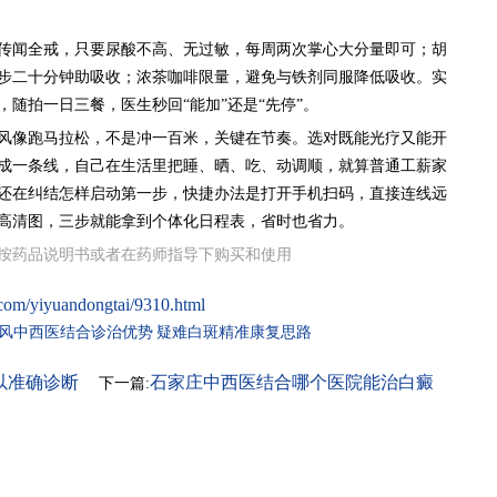
传闻全戒，只要尿酸不高、无过敏，每周两次掌心大分量即可；胡
步二十分钟助吸收；浓茶咖啡限量，避免与铁剂同服降低吸收。实
随拍一日三餐，医生秒回“能加”还是“先停”。
风像跑马拉松，不是冲一百米，关键在节奏。选对既能光疗又能开
成一条线，自己在生活里把睡、晒、吃、动调顺，就算普通工薪家
还在纠结怎样启动第一步，快捷办法是打开手机扫码，直接连线远
高清图，三步就能拿到个体化日程表，省时也省力。
按药品说明书或者在药师指导下购买和使用
com/yiyuandongtai/9310.html
风中西医结合诊治优势
疑难白斑精准康复思路
以准确诊断
石家庄中西医结合哪个医院能治白癜
下一篇:
风