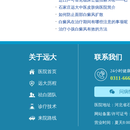
进口芦可替尼临床公益招募50名——石
石家庄远大中医皮肤病医院简介
如何防止面部白癜风扩散
白癜风在治疗期间有哪些注意的事项呢
治疗小孩白癜风有效的方法
关于远大
联系我们
24小时健
医院首页
0311-66
远大历程
问病
祛白团队
医院地址：河北省石
诊疗技术
网站备案/许可证号
来院路线
营业时间：夏天8:00-18