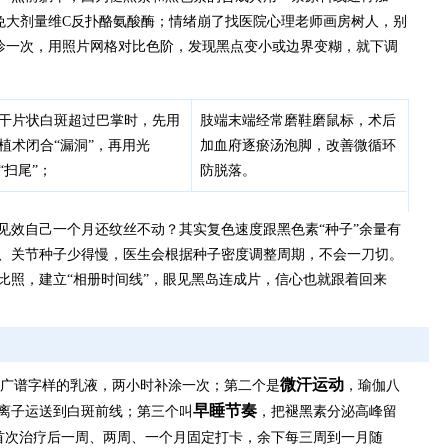
免大剂量维C反扑酪氨酸酶；情绪崩了找医院心理老师画房树人，别
诊一次，用照片网格对比色阶，发现黑点变小或边界变糊，就下调
干片状白斑超过巴掌时，先用
肢端末端经常磨鞋磨鼠标，术后
植术闭合“漏洞”，再用光
加血府逐瘀汤泡脚，改善微循环
“扫尾”；
防脱落。
见效自己一个月还纹丝不动？其实复色速度跟黑色素“种子”余量有
、关节种子少得慢，医生会根据种子密度调整周期，不会一刀切。
比照，建立“相册时间线”，眼见黑岛连成片，信心也就跟着回来
微汗运动
VB广谱字样的乳液，两小时补涂一次；第二个是
，瑜伽八
早睡节奏
离子运送到白斑前线；第三个叫
，把褪黑素分泌高峰留
首次治疗后一周、两周、一个月固定打卡，余下每三周到一月随