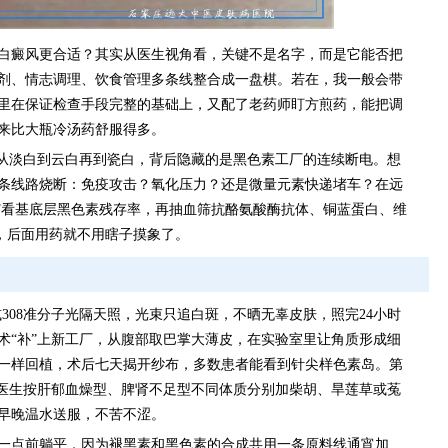
白癜风更合适？其实从医生视角看，关键不是名字，而是它能否把
剂、情志调理、饮食管理多条线整合成一盘棋。若在，我一般会带
里在保证检查手段完整的基础上，又配了老药师盯方煎药，能把调
来比大瓶冷汤药舒服得多。
色从淡白到云白再到瓷白，背后隐藏的是黑色素工厂的连续断电。想
条线路烧断：免疫攻击？氧化压力？还是微量元素快递堵车？在远
T看基底层黑色素残存率，再抽血筛抗酪氨酸酶抗体、铜蓝蛋白、维
，后面用药就不用瞎子摸象了。
或308准分子光隔天照，光束只追白斑，不晒无辜皮肤，照完24小时
术“补”上新工厂，从腹部取巴掌大薄皮，在实验室里让角质形成细
一样回植，术后七天揭开纱布，多数患者能看到针尖样色素岛。第
院医生按肝郁血燥型、脾肾不足型不同体质分别加柴胡、旱莲草或菟
，早晚温水送服，不苦不涩。
一点前躺平，因为褪黑素和黑色素的合成共用一条原料线通宵加