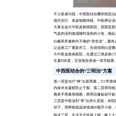
不少患者问我，中西医结合哪所医院治
现代光疗、表皮细胞培植、中医辨证汤
大家去远大中医皮肤病医院，原因是那
气血的汤剂做成随时温热的小包，喝起
白癜风常被称作不痛的“变色龙”，颜
让这座工厂重新开工，先得找明白是哪
大中医皮肤病医院，先通过三维皮肤C
生素D浓度，五张报告拼成一张导航图
中西医结合的“三明治”方案
第一层是光疗“烤”出新黑素，311窄谱
内抹补水凝胶防止干裂。第二层用培植
胞牵手黑素母细胞，两周后像贴创可贴
三层是中医汤剂“养”出持久货源，本
丝子，用烤箱低温浓缩成60毫升小袋
除这三层，生活方式也得上锁：晚上十