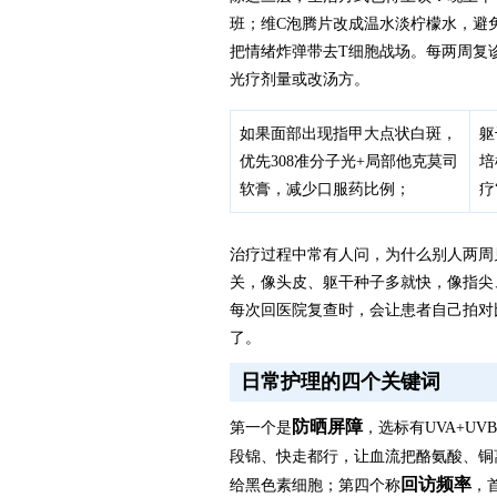
班；维C泡腾片改成温水淡柠檬水，避
把情绪炸弹带去T细胞战场。每两周复
光疗剂量或改汤方。
如果面部出现指甲大点状白斑，
躯
优先308准分子光+局部他克莫司
培
软膏，减少口服药比例；
疗
治疗过程中常有人问，为什么别人两周
关，像头皮、躯干种子多就快，像指尖
每次回医院复查时，会让患者自己拍对
了。
日常护理的四个关键词
防晒屏障
第一个是
，选标有UVA+U
段锦、快走都行，让血流把酪氨酸、铜
回访频率
给黑色素细胞；第四个称
，