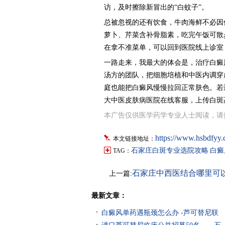
访，及时擦除新冒出的“白蚊子”。
总被忽视的还有饮食，牛肉海鲜不必因
萝卜、芹菜含补骨脂素，吃完午饭可散
在拿不准菜单，可以回到医院线上诊室，
一路走来，我最大的体会是，治疗白癜
汤方的团队，把细胞培植和中医内调穿
庭也能把白癜风慢慢拉回正常肤色。若
大中医皮肤病医院在线客服，上传白斑
本广告仅供医学药学专业人士阅读，请
https://www.hsbdfyy.
本文链接地址：
石家庄白斑专业选院攻略
白癜
TAG：
石家庄中西医结合哪里可
上一篇:
白斑
最新文章：
白癜风单药遇瓶颈怎么办 -芦可替尼联