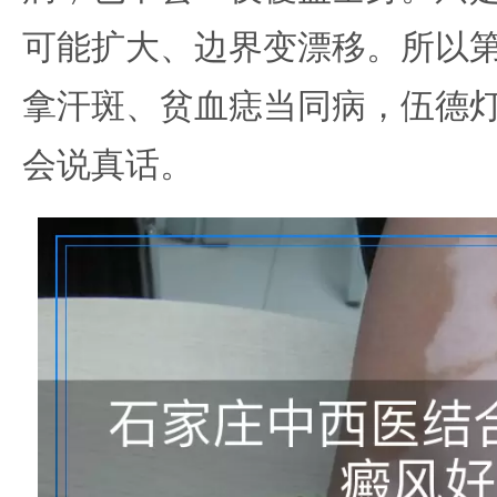
可能扩大、边界变漂移。所以
拿汗斑、贫血痣当同病，伍德
会说真话。