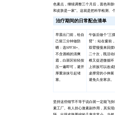
色素点，继续调整三个月后，面色和肤
和皮肤是一家”。这就是把科学检测、
治疗期间的日常配合清单
早晨出门前，给自
午饭后做个“三
己留三分钟做防
臂”：站在窗前
晒：选SPF30+、
双臂慢慢来回摆
不含酒精的清爽
二十次，既活动
霜，白斑区轻轻按
椎又促进微循环
压一遍即可，避开
上班族可以改成
厚重涂抹引起堵
桌撑背的小伸展
塞。
避免久坐寒凉。
坚持这些细节不等于说白斑一定能飞快
素工厂。有人担心激素副作用，其实现
隔，出现皮肤萎缩的几率非常小。当然