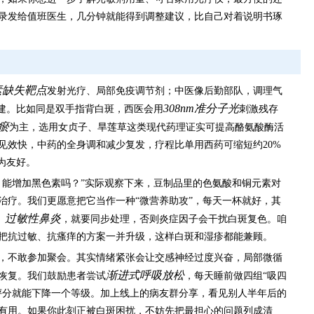
录发给值班医生，几分钟就能得到调整建议，比自己对着说明书琢
素缺失靶点
发射光疗、局部免疫调节剂；中医像后勤部队，调理气
308nm准分子光
重建。比如同是双手指背白斑，西医会用
刺激残存
瘀
为主，选用女贞子、旱莲草这类现代药理证实可提高酪氨酸酶活
见效快，中药的全身调和减少复发，疗程比单用西药可缩短约20%
为友好。
？能增加黑色素吗？”实际观察下来，豆制品里的色氨酸和铜元素对
治疗。我们更愿意把它当作一种“微营养助攻”，每天一杯就好，其
过敏性鼻炎
、
，就要同步处理，否则炎症因子会干扰白斑复色。咱
把抗过敏、抗瘙痒的方案一并升级，这样白斑和湿疹都能兼顾。
，不敢参加聚会。其实情绪紧张会让交感神经过度兴奋，局部微循
渐进式呼吸放松
恢复。我们鼓励患者尝试
，每天睡前做四组“吸四
评分就能下降一个等级。加上线上的病友群分享，看见别人半年后的
有用。如果你此刻正被白斑困扰，不妨先把最担心的问题列成清