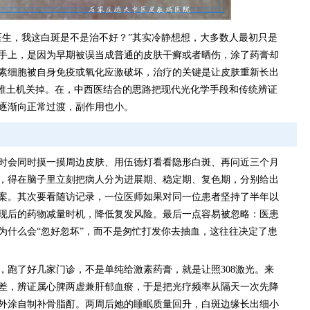
医生，我这白斑是不是治不好？”其实冷静想想，大多数人最初只是
手上，是因为早期被误当成普通的皮肤干癣或者晒伤，涂了药膏却
素细胞被自身免疫或氧化应激破坏，治疗的关键是让皮肤重新长出
的推土机关掉。在，中西医结合的思路把现代光化学手段和传统辨证
逐渐向正常过渡，副作用也小。
时会同时摸一摸周边皮肤、用伍德灯看看隐形白斑、再问近三个月
，得在脑子里立刻把病人分为进展期、稳定期、复色期，分别给出
案。其次要看随访记录，一位医师如果对同一位患者坚持了半年以
现后的药物减量时机，降低复发风险。最后一点容易被忽略：医患
为什么会“忽好忽坏”，而不是匆忙打发你去抽血，这往往决定了患
，跑了好几家门诊，不是单纯给激素药膏，就是让照308激光。来
差，辨证属心脾两虚兼肝郁血瘀，于是把光疗频率从隔天一次先降
外涂自制补骨脂酊。两周后她的睡眠质量回升，白斑边缘长出细小