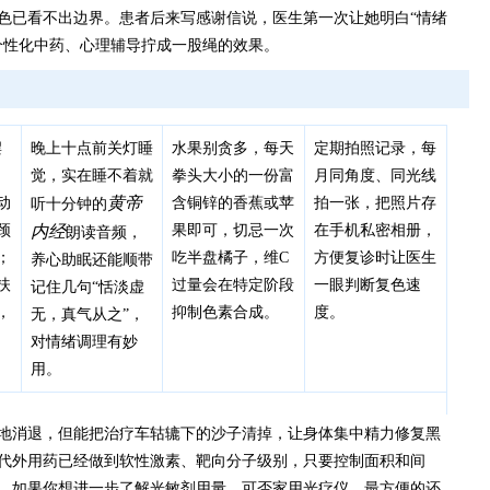
色已看不出边界。患者后来写感谢信说，医生第一次让她明白“情绪
个性化中药、心理辅导拧成一股绳的效果。
摆
晚上十点前关灯睡
水果别贪多，每天
定期拍照记录，每
，
觉，实在睡不着就
拳头大小的一份富
月同角度、同光线
黄帝
动
含铜锌的香蕉或苹
拍一张，把照片存
听十分钟的
颈
内经
果即可，切忌一次
在手机私密相册，
朗读音频，
；
吃半盘橘子，维C
方便复诊时让医生
养心助眠还能顺带
扶
过量会在特定阶段
一眼判断复色速
记住几句“恬淡虚
，
抑制色素合成。
度。
无，真气从之”，
对情绪调理有妙
用。
地消退，但能把治疗车轱辘下的沙子清掉，让身体集中精力修复黑
代外用药已经做到软性激素、靶向分子级别，只要控制面积和间
，如果你想进一步了解光敏剂用量、可否家用光疗仪，最方便的还