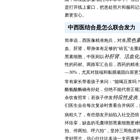
是打开线上窗口，把患处照片和服药记
磨更安心。
中西医结合是怎么联合发力
黑色
简单说，西医像精准炮兵，对准
血、肝肾，帮身体有足够的“砖瓦”去
补肝肾、活血化
黑素细胞，中医则以
性的药材。两路军汇合后，西药的精准
—30%，尤其对肢端和黏膜顽固白斑更
常有家长带着孩子来问：“能喝豆浆吗
酪氨酸酶确有好处，但绝不能代替正规
特应性皮炎
余饮食照常；若孩子伴发
们医生会在每次复诊时查看合并病区，
病程久了，有些朋友开始陷入社交恐惧
环痉挛，缺血的毛囊球部黑素细胞更难
拍、停两拍、呼六拍”，坚持三周焦虑
变好照片，信心往往比多涂一支药膏更