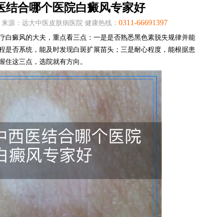
医结合哪个医院白癜风专家好
0311-66691397
:05:38 来源：远大中医皮肤病医院 健康热线：
疗白癜风的大夫，重点看三点：一是是否熟悉黑色素脱失规律并能
程是否系统，能及时发现白斑扩展苗头；三是耐心程度，能根据患
握住这三点，选院就有方向。