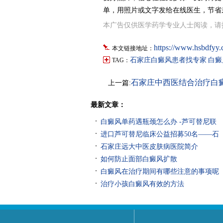
单，用照片或文字发给在线医生，节省
本广告仅供医学药学专业人士阅读，请
https://www.hsbdfyy.
本文链接地址：
石家庄白癜风患者找专家
白癜
TAG：
石家庄中西医结合治疗白
上一篇:
较好的医院是哪家
最新文章：
白癜风单药遇瓶颈怎么办 -芦可替尼联
进口芦可替尼临床公益招募50名——石
石家庄远大中医皮肤病医院简介
如何防止面部白癜风扩散
白癜风在治疗期间有哪些注意的事项呢
治疗小孩白癜风有效的方法