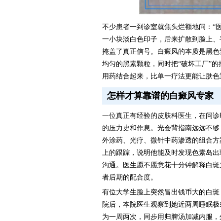
不少患者一到诊室就焦头烂额地问：“
一小块淡白色印子，后来扩散到脸上、
掩盖了真正信号。白癜风的本质是黑色
均匀的黑素颗粒，同时把“破坏工厂”
用药结合起来，比单一疗法更能让肤色
怎样才算靠谱的白癜风专家
一位真正有经验的皮肤科医生，在问诊
的压力史和作息。光会背指南远远不够
外涂药、光疗、微针中药渗透的组合方
上的跟踪，说明他能及时发现色素岛出
沟通。医生愿不愿意花十分钟解释白斑
者后期的配合度。
有位大学生脸上突然冒出钱币大的白斑
院后，本院医生观察到她近两周睡眠极
为一周两次，同步用归脾汤加减内服，