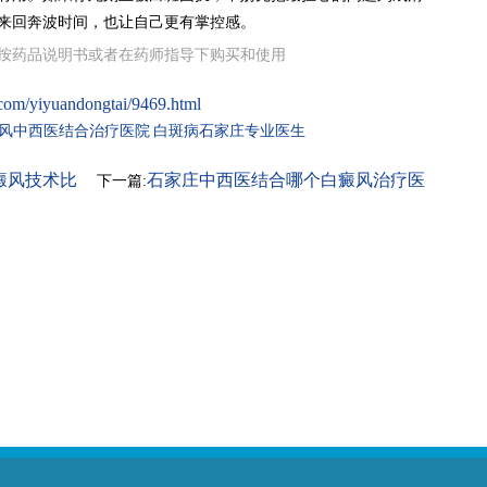
来回奔波时间，也让自己更有掌控感。
按药品说明书或者在药师指导下购买和使用
com/yiyuandongtai/9469.html
风中西医结合治疗医院
白斑病石家庄专业医生
癜风技术比
石家庄中西医结合哪个白癜风治疗医
下一篇:
院最专业