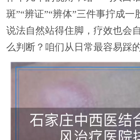
斑”“辨证”“辨体”三件事拧成
说法自然站得住脚，疗效也会
么判断？咱们从日常最容易踩