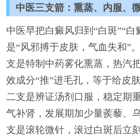
中医三支箭：熏蒸、内服、
中医早把白癜风归到“白斑”“白
是“风邪搏于皮肤，气血失和”
支是特制中药雾化熏蒸，热汽
效成分“推”进毛孔，等于给皮
二支是辨证汤剂口服，稳定期
气补肾，发展期加少量蒺藜、
支是滚轮微针，滚过白斑后立