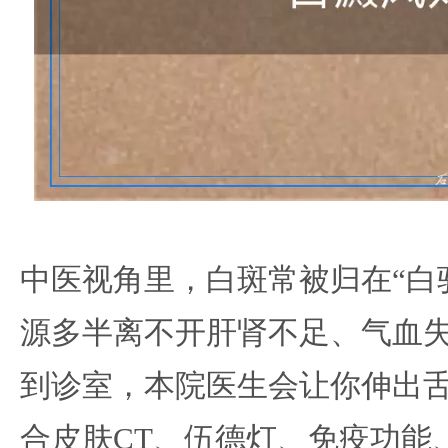
中医视角里，白斑常被归在“白驳
源多半离不开肝肾不足、气血
到诊室，本院医生会让你伸出
合皮肤CT、伍德灯、免疫功能