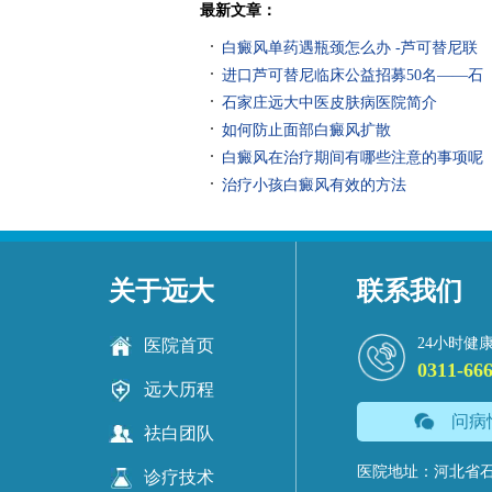
最新文章：
白癜风单药遇瓶颈怎么办 -芦可替尼联
进口芦可替尼临床公益招募50名——石
石家庄远大中医皮肤病医院简介
如何防止面部白癜风扩散
白癜风在治疗期间有哪些注意的事项呢
治疗小孩白癜风有效的方法
关于远大
联系我们
24小时健
医院首页
0311-66
远大历程
问病
祛白团队
医院地址：河北省石
诊疗技术