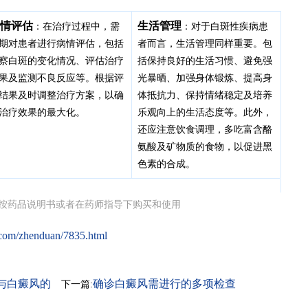
情评估
生活管理
：在治疗过程中，需
：对于白斑性疾病患
期对患者进行病情评估，包括
者而言，生活管理同样重要。包
察白斑的变化情况、评估治疗
括保持良好的生活习惯、避免强
果及监测不良反应等。根据评
光暴晒、加强身体锻炼、提高身
结果及时调整治疗方案，以确
体抵抗力、保持情绪稳定及培养
治疗效果的最大化。
乐观向上的生活态度等。此外，
还应注意饮食调理，多吃富含酪
氨酸及矿物质的食物，以促进黑
色素的合成。
按药品说明书或者在药师指导下购买和使用
.com/zhenduan/7835.html
与白癜风的
确诊白癜风需进行的多项检查
下一篇: