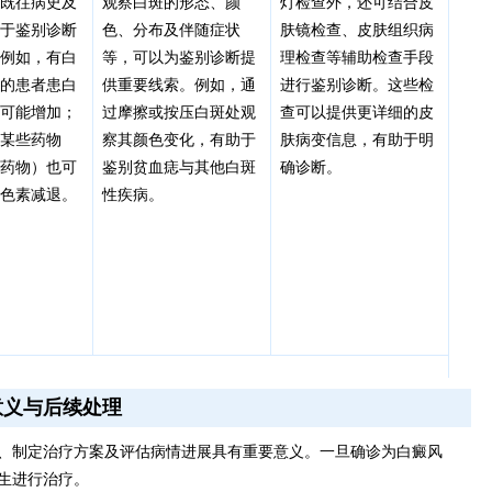
、既往病史及
观察白斑的形态、颜
灯检查外，还可结合皮
对于鉴别诊断
色、分布及伴随症状
肤镜检查、皮肤组织病
。例如，有白
等，可以为鉴别诊断提
理检查等辅助检查手段
史的患者患白
供重要线索。例如，通
进行鉴别诊断。这些检
险可能增加；
过摩擦或按压白斑处观
查可以提供更详细的皮
用某些药物
察其颜色变化，有助于
肤病变信息，有助于明
性药物）也可
鉴别贫血痣与其他白斑
确诊断。
肤色素减退。
性疾病。
意义与后续处理
、制定治疗方案及评估病情进展具有重要意义。一旦确诊为白癜风
生进行治疗。