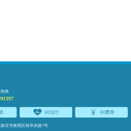
康热线
691397
情
问治疗
问费用
家庄市桥西区裕华东路7号