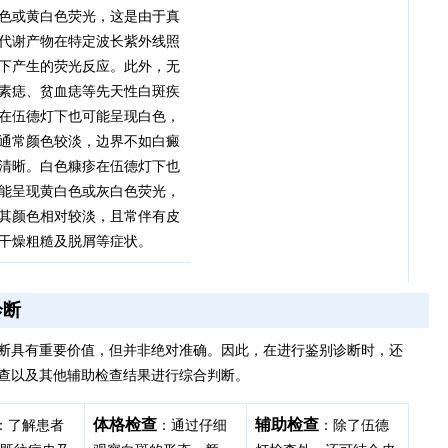
色或黄白色荧光，这是由于真
代谢产物在特定波长紫外线照
下产生的荧光反应。此外，无
素痣、贫血痣等先天性白斑疾
在伍德灯下也可能呈现白色，
通常颜色较淡，边界不如白癜
清晰。白色糠疹在伍德灯下也
能呈现黄白色或灰白色荧光，
其颜色相对较淡，且常伴有皮
干燥粗糙及脱屑等症状。
诊断
断具有重要价值，但并非绝对准确。因此，在进行鉴别诊断时，还
查以及其他辅助检查结果进行综合判断。
体格检查
辅助检查
：了解患者
：通过仔细
：除了伍德