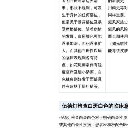
者的白斑通常边界清
的家族史
晰，形状不规则，可发
用药史等
生于身体的任何部位，
同样重要
但常见于暴露部位及易
癜风家族
受摩擦部位。随着病情
癜风的风
的发展，白斑颜色可能
而长期使
逐渐加深，面积逐渐扩
（如光敏
大。而其他白斑性疾病
能导致皮
的临床表现则各有特
点，如花斑癣常伴有轻
度瘙痒及细小鳞屑，白
色糠疹则好发于面部且
伴有皮肤干燥粗糙等。
伍德灯检查白斑白色的临床
伍德灯检查白斑白色对于明确白斑性质
或其他白斑性疾病，患者应积极配合医