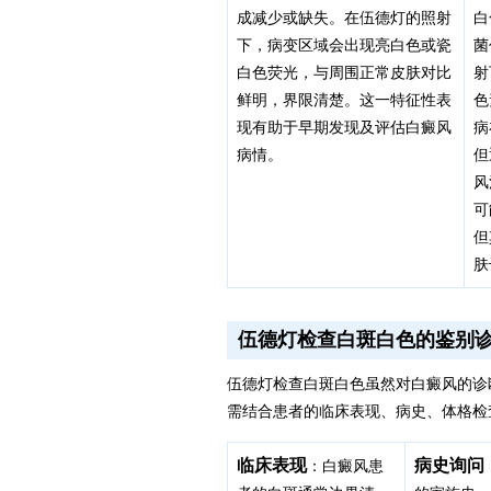
成减少或缺失。在伍德灯的照射
白
下，病变区域会出现亮白色或瓷
菌
白色荧光，与周围正常皮肤对比
射
鲜明，界限清楚。这一特征性表
色
现有助于早期发现及评估白癜风
病
病情。
但
风
可
但
肤
伍德灯检查白斑白色的鉴别
伍德灯检查白斑白色虽然对白癜风的诊
需结合患者的临床表现、病史、体格检
临床表现
病史询问
：白癜风患