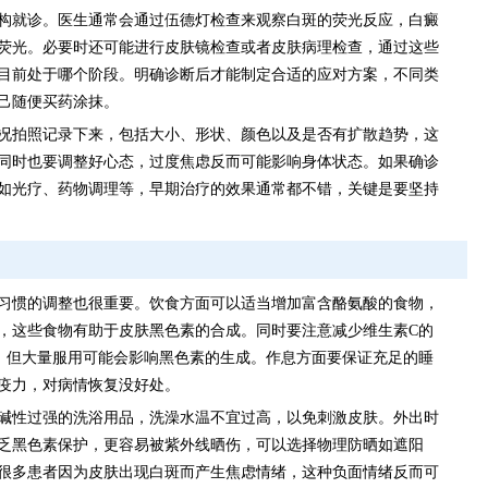
构就诊。医生通常会通过伍德灯检查来观察白斑的荧光反应，白癜
荧光。必要时还可能进行皮肤镜检查或者皮肤病理检查，通过这些
目前处于哪个阶段。明确诊断后才能制定合适的应对方案，不同类
己随便买药涂抹。
况拍照记录下来，包括大小、形状、颜色以及是否有扩散趋势，这
同时也要调整好心态，过度焦虑反而可能影响身体状态。如果确诊
如光疗、药物调理等，早期治疗的效果通常都不错，关键是要坚持
习惯的调整也很重要。饮食方面可以适当增加富含酪氨酸的食物，
，这些食物有助于皮肤黑色素的合成。同时要注意减少维生素C的
，但大量服用可能会影响黑色素的生成。作息方面要保证充足的睡
疫力，对病情恢复没好处。
碱性过强的洗浴用品，洗澡水温不宜过高，以免刺激皮肤。外出时
乏黑色素保护，更容易被紫外线晒伤，可以选择物理防晒如遮阳
很多患者因为皮肤出现白斑而产生焦虑情绪，这种负面情绪反而可