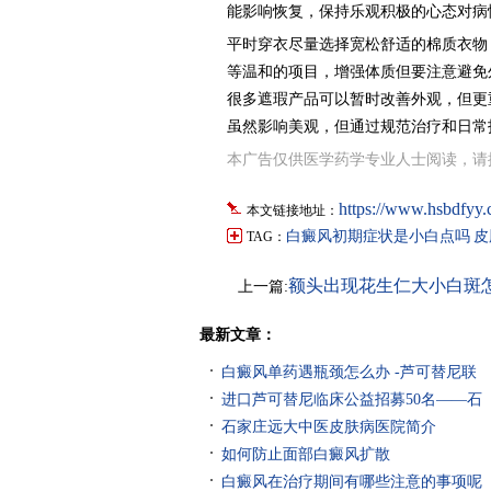
能影响恢复，保持乐观积极的心态对病
平时穿衣尽量选择宽松舒适的棉质衣物
等温和的项目，增强体质但要注意避免
很多遮瑕产品可以暂时改善外观，但更
虽然影响美观，但通过规范治疗和日常
本广告仅供医学药学专业人士阅读，请
https://www.hsbdfyy
本文链接地址：
白癜风初期症状是小白点吗
皮
TAG：
额头出现花生仁大小白斑
上一篇:
最新文章：
白癜风单药遇瓶颈怎么办 -芦可替尼联
进口芦可替尼临床公益招募50名——石
石家庄远大中医皮肤病医院简介
如何防止面部白癜风扩散
白癜风在治疗期间有哪些注意的事项呢