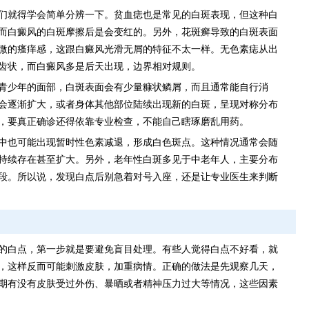
们就得学会简单分辨一下。贫血痣也是常见的白斑表现，但这种白
而白癜风的白斑摩擦后是会变红的。另外，花斑癣导致的白斑表面
微的瘙痒感，这跟白癜风光滑无屑的特征不太一样。无色素痣从出
齿状，而白癜风多是后天出现，边界相对规则。
青少年的面部，白斑表面会有少量糠状鳞屑，而且通常能自行消
会逐渐扩大，或者身体其他部位陆续出现新的白斑，呈现对称分布
，要真正确诊还得依靠专业检查，不能自己瞎琢磨乱用药。
中也可能出现暂时性色素减退，形成白色斑点。这种情况通常会随
持续存在甚至扩大。另外，老年性白斑多见于中老年人，主要分布
段。所以说，发现白点后别急着对号入座，还是让专业医生来判断
的白点，第一步就是要避免盲目处理。有些人觉得白点不好看，就
，这样反而可能刺激皮肤，加重病情。正确的做法是先观察几天，
期有没有皮肤受过外伤、暴晒或者精神压力过大等情况，这些因素