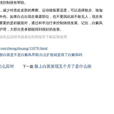
情控制很有帮助。
，减少对患处皮肤的摩擦。运动锻炼要适度，可以选择散步、瑜伽
外伤。如果白点出现在暴露部位，也不要因此就不敢见人，现在有
重要的是积极面对，通过科学治疗来控制病情发展。记住，白癜风
护理，大部分患者都能得到很好的改善。
按药品说明书或者在药师指导下购买和使用
.com/zhengzhuang/11070.html
肤白斑是不是白癜风早期
白点扩散就是得了白癜风吗
怎么应对
脸上白斑发现五个月了是什么病
下一篇: