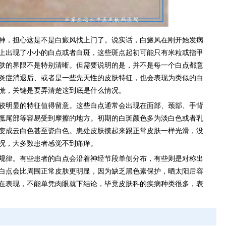
神，担心这是不是白癜风找上门了。说实话，白癜风在刚开始发病
上出现了小小的白点或者白斑，这些斑点起初可能只有米粒或指甲
肤的界限不是特别清晰。但需要说明的是，并不是每一个白点都意
炎症消退后、或者是一些先天性的皮肤特征，也会表现为类似的白
慌，关键是要弄清楚这到底是什么情况。
较明显的特征值得留意。这些白点通常会出现在面部、颈部、手背
骶尾部等容易受到摩擦的地方。初期的白斑颜色多为淡白色或者乳
变成云白色甚至瓷白色。患处皮肤摸起来跟正常皮肤一样光滑，没
况，大多数患者感觉不到痛痒。
规律。有些患者的白点会沿着神经节段单侧分布，有些则是对称出
白点会比周围正常皮肤更明显，因为缺乏黑色素保护，晒太阳后容
在表现，不能单凭肉眼就下结论，毕竟皮肤科的疾病种类很多，表