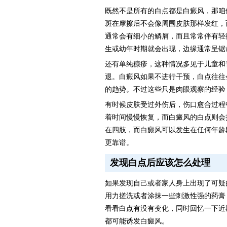
既然不是所有的白点都是白癜风，那咱
斑在摩擦后不会像周围皮肤那样发红，
通常会有细小的鳞屑，而且常常伴有轻
生或幼年时期就会出现，边缘通常呈锯
还有单纯糠疹，这种情况多见于儿童和
退。白癜风如果不进行干预，白点往往
的趋势。不过这些只是肉眼观察的经验
有时候皮肤受过外伤后，伤口愈合过程
着时间慢慢恢复，而白癜风的白点则会
在四肢，而白癜风可以发生在任何年龄
更靠谱。
发现白点后应该怎么处理
如果发现自己或者家人身上出现了可疑
用力搓洗或者涂抹一些刺激性强的药膏
看看白点有没有变化，同时回忆一下近
都可能诱发白癜风。