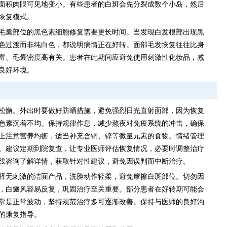
面积肉眼可见地变小。有些患者的白斑会先分裂成数个小岛，然后
恢复模式。
毛囊部位的黑色素细胞修复需要更长时间。当发现白发根部出现黑
色过渡而非纯白色，都说明病情正在好转。面部毛发恢复往往比身
富、毛囊密度高有关。患者在此期间应避免使用刺激性化妆品，减
良好环境。
松懈。外出时要做好防晒措施，避免强烈日光直射面部，因为恢复
色素沉着不均。保持规律作息，减少熬夜对免疫系统的冲击，确保
上注意营养均衡，适当补充含铜、锌等微量元素的食物。情绪管理
。建议定期到院复查，让专业医师评估恢复情况，必要时调整治疗
线咨询了解详情，获取针对性建议，避免因误判而中断治疗。
择无刺激的洁面产品，洗脸动作轻柔，避免摩擦白斑部位。切勿因
，白癜风容易反复，巩固治疗至关重要。部分患者在好转期可能会
常是正常波动，坚持规范治疗多可逐渐改善。保持与医师的良好沟
的康复指导。