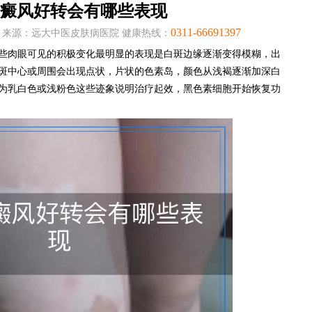
癜风好转会有哪些表现
0311-66691397
:31:07 来源：远大中医皮肤病医院 健康热线：
些肉眼可见的积极变化最明显的表现是白斑边缘逐渐变得模糊，出
斑中心或周围会出现点状，片状的色素岛，颜色从浅褐逐渐加深白
为乳白色或浅粉色这些迹象说明治疗起效，黑色素细胞开始恢复功