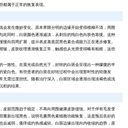
些都属于正常的恢复表现。
线会发生微妙变化。原本界限分明的边缘开始变得模糊不清，周围
与此同时，白斑颜色逐渐减淡，从刺目的纯白色向肤色靠拢。这种
慢慢向四周扩展，提示表皮基底层黑色素合成能力正在逐步修复。
褶皱，皮肤纹理逐渐恢复正常，触感也从光滑变得略有粗糙，这些
的一致性。在晨光或自然光下，好转的白斑会呈现出一种朦胧的半
的瓷白色。有些患者的白斑在好转过程中会出现暂时性的轻微发
常无需过度担忧。随着治疗深入，白斑区域会逐渐出现淡褐色或浅
沉积的结果。
，皮损范围趋于稳定，不再向周围健康皮肤侵蚀。对于伴有毛发变
部重新出现黑色，说明毛囊黑色素细胞功能恢复，这是预后良好的
也会减弱，瘙痒或灼热感减轻。白斑边缘出现向内收缩的趋势，原