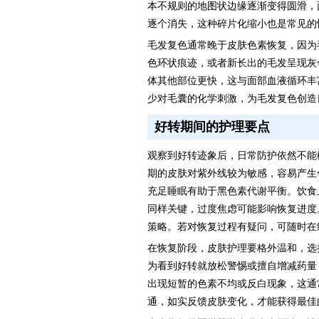
本不规则的地图状边缘逐渐变得圆滑，
逐个消失，这种碎片化缩小也是常见的
毛发复色通常晚于皮肤色素恢复，因为
色环状痕迹，或者新长出的毛发呈现灰
体其他部位更快，这与面部血液循环丰
少对毛囊的化学刺激，为毛发复色创造
好转期间的护理要点
观察到好转迹象后，日常防护依然不能
期的皮肤对紫外线较为敏感，容易产生
充足睡眠有助于黑色素代谢平衡。饮食
同样关键，过度焦虑可能影响恢复进度
策略。若对恢复过程有疑问，可随时在
在恢复阶段，皮肤护理要格外温和，选
为看到好转就放松警惕或擅自增减药量
出现短暂的色素不均或反白现象，这通
通，如实反馈皮肤变化，才能获得最佳