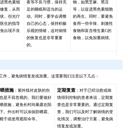
促进黑色素细
夜等不良习惯，保持充
物，如黑芝麻、黑豆
和修复，从而
足的睡眠和适当的运
等，以促进黑色素细胞
症状。但光疗
动。同时，要学会调整
的再生。同时，要避免
业医生的指导
自己的心态，保持积极
食用一些辛辣、刺激性
以免出现不良
乐观的情绪，这对病情
食物和富含维生素C的
的恢复也是非常重要
食物，以免加重病情。
的。
工作，避免病情复发或加重。这需要我们注意以下几点：
晒措施
定期复查
：紫外线对皮肤的伤
：对于已经治愈或病
也是不容忽视的。我们要做好
情得到控制的患者来说，定期复
晒措施，避免长时间暴露在阳
查也是非常重要的。通过定期复
下。外出时可以涂抹防晒霜、
查，我们可以及时了解病情的变
帽子或使用遮阳伞等。
化情况，调整治疗方案，避免病
情复发或加重。