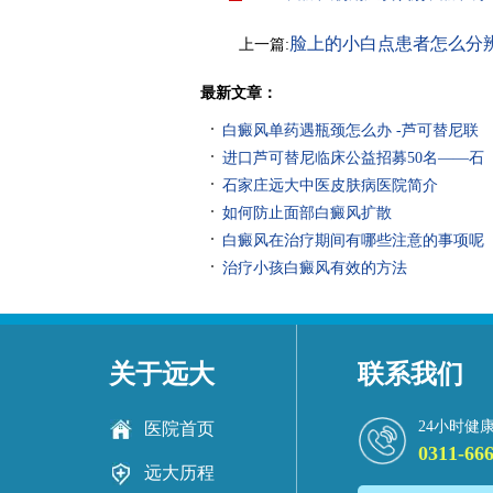
脸上的小白点患者怎么分
上一篇:
癜风
最新文章：
白癜风单药遇瓶颈怎么办 -芦可替尼联
进口芦可替尼临床公益招募50名——石
石家庄远大中医皮肤病医院简介
如何防止面部白癜风扩散
白癜风在治疗期间有哪些注意的事项呢
治疗小孩白癜风有效的方法
关于远大
联系我们
24小时健
医院首页
0311-66
远大历程