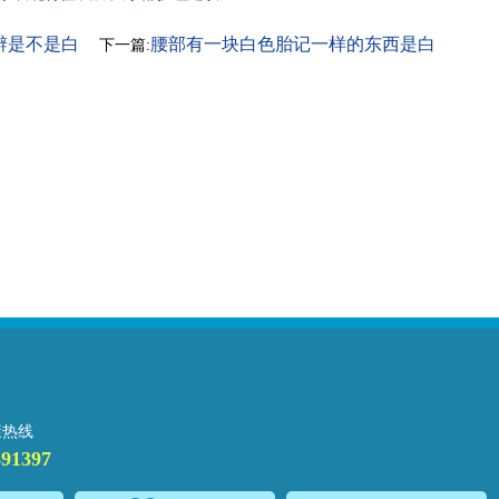
辨是不是白
腰部有一块白色胎记一样的东西是白
下一篇:
癜风吗
康热线
691397