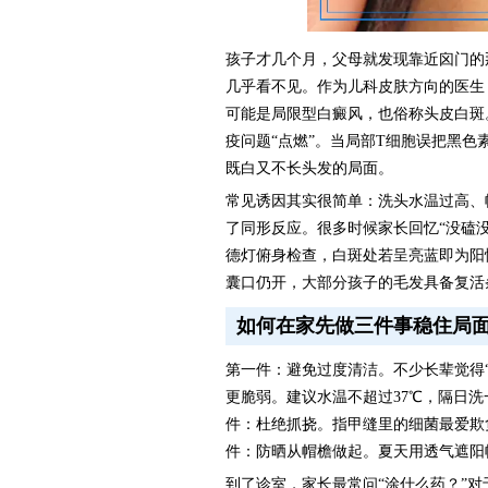
孩子才几个月，父母就发现靠近囟门的
几乎看不见。作为儿科皮肤方向的医生
可能是局限型白癜风，也俗称头皮白斑
疫问题“点燃”。当局部T细胞误把黑
既白又不长头发的局面。
常见诱因其实很简单：洗头水温过高、
了同形反应。很多时候家长回忆“没磕
德灯俯身检查，白斑处若呈亮蓝即为阳
囊口仍开，大部分孩子的毛发具备复活
如何在家先做三件事稳住局
第一件：避免过度清洁。不少长辈觉得
更脆弱。建议水温不超过37℃，隔日
件：杜绝抓挠。指甲缝里的细菌最爱欺
件：防晒从帽檐做起。夏天用透气遮阳
到了诊室，家长最常问“涂什么药？”