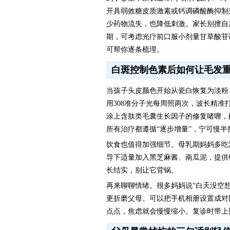
开具弱效糖皮质激素或钙调磷酸酶抑制
少药物流失，也降低刺激。家长别擅自
期，可考虑光疗前口服小剂量甘草酸苷
可帮你逐条梳理。
白斑控制色素后如何让毛发
当孩子头皮颜色开始从瓷白恢复为淡粉，
用308准分子光每周照两次，波长精
涂上含肽类毛囊生长因子的修复啫喱，
所有治疗都遵循“逐步增量”，宁可慢
饮食也值得加强细节。母乳期妈妈多吃
导下适量加入黑芝麻酱、南瓜泥，提供
长结实，别让它背锅。
再来聊聊情绪。很多妈妈说“白天没空
更折磨父母。可以把手机相册设置成对
点点，焦虑就会慢慢缩小。复诊时带上