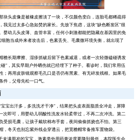
那块头皮像是被橡皮擦淡了一块，不仅颜色变白，连胎毛都稀疏得
，我见过太多心急如焚的家长。先放下焦虑，这块“缺色断发区”很
。婴幼儿头皮薄、血管丰富，任何小刺激都能把隐藏在基因里的免
色素细胞当成外来者攻击后，色素丢失、毛囊微环境失衡，就出现了
帽檐长期摩擦、湿疹抓破后留下色素减退，或者一次轻微磕碰诱发
没碰”，其实早期户外晒伤就已经埋下了种子。看诊时，我们常用伍
性；再用皮肤镜观察毛孔口是否仍有黑素、有无碎发残根。如果毛
条件，父母先松一口气。
面
“宝宝出汗多，多洗洗才干净”，结果把头皮表面脂质全冲走，屏障
洗一次即可，用婴幼儿弱酸性洗发水轻柔带过，不再二次冲洗。第二
负受损毛囊，让孩子戴软棉布手套，夜间偷偷抓挠也不怕。第三
帽，冬天也别忘紫外线会穿透云，把宽檐帽常备推车置物袋。
对于未满周岁的宝宝，激素类外用药膏浓度要降到最低，本院医生会