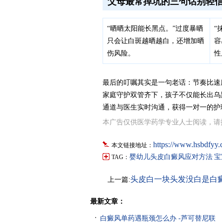
父母最常掉坑的三句话别轻
“晒晒太阳能长黑点。”过度暴晒
“
只会让白斑越晒越白，还增加晒
容
伤风险。
性
最后的叮嘱其实是一句老话：节奏比速
家庭守护双管齐下，孩子不仅能长出乌
通道与医生实时沟通，获得一对一的护
本广告仅供医学药学专业人士阅读，请
https://www.hsbdfyy
本文链接地址：
婴幼儿头皮白癜风应对方法
宝
TAG：
头皮白一块头发没白是白
上一篇:
最新文章：
白癜风单药遇瓶颈怎么办 -芦可替尼联