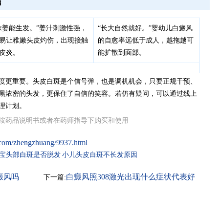
信
抹姜能生发。”姜汁刺激性强，
“长大自然就好。”婴幼儿白癜风
易让稚嫩头皮灼伤，出现接触
的自愈率远低于成人，越拖越可
皮炎。
能扩散到面部。
度更重要。头皮白斑是个信号弹，也是调机机会，只要正规干预、
黑浓密的头发，更保住了自信的笑容。若仍有疑问，可以通过线上
理计划。
按药品说明书或者在药师指导下购买和使用
.com/zhengzhuang/9937.html
宝头部白斑是否脱发
小儿头皮白斑不长发原因
癜风吗
白癜风照308激光出现什么症状代表好
下一篇:
转