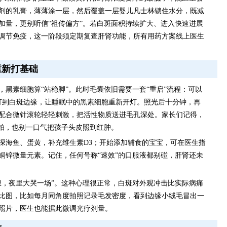
剂的乳膏，薄薄涂一层，然后覆盖一层婴儿凡士林锁住水分，既减
加量，更别听信“祖传偏方”。若白斑面积持续扩大、进入快速进展
调节免疫，这一阶段须定期复查肝肾功能，所有用药方案线上医生
重新打基础
黑素细胞算“站稳脚”。此时毛囊依旧需要一套“重启”流程：可以
准打到白斑边缘，让睡眠中的黑素细胞重新开灯。照光后十分钟，再
配合微针滚轮轻轻刺激，把活性物质送进毛孔深处。家长们记得，
半拍，也别一口气把孩子头皮照到红肿。
深海鱼、蛋黄，补充维生素D3；开始添加辅食的宝宝，可在医生指
铜锌微量元素。记住，任何号称“速效”的口服液都别碰，肝肾还未
想，夜里大哭一场”。这种心理很正常，白斑对外观冲击比实际病痛
比图，比如每月同角度拍照记录毛发密度，看到边缘小绒毛冒出一
照片，医生也能据此微调光疗剂量。