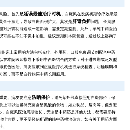
延误最佳治疗时机
风险。首先是
，白癜风在发病初期诊疗效果最
肝肾负担
黄金干预期，导致白斑面积扩大。其次是
问题，长期服
能对肝肾功能造成一定影响，需要定期监测。此外，单纯中药医治
况可能在不知不觉中加重。建议定期到本院复查，通过线上咨询了
前临床上常用的方法包括光疗、外用药、口服免疫调节剂配合中药
以在本院医师指导下采用中西医结合的方式；对于进展期或泛发型
虑复色医治。病友应该到正规医疗机构进行系统检查，明确病期和
方案，而不是自行购买中药长期服用。
防晒保护
重要。病友要注意
，避免紫外线直接照射白斑部位；保
食上可以适当补充富含酪氨酸的食物，如豆制品、瘦肉等，但要避
心，白癜风医治周期较长，无论是中药还是其他方法，都需要坚持
治疗方案，更不要轻信所谓的纯中药根治偏方。如有关于用药方面
生。