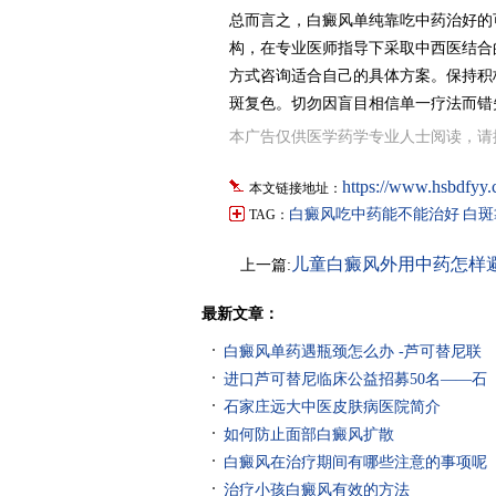
总而言之，白癜风单纯靠吃中药治好的
构，在专业医师指导下采取中西医结合
方式咨询适合自己的具体方案。保持积
斑复色。切勿因盲目相信单一疗法而错
本广告仅供医学药学专业人士阅读，请
https://www.hsbdfyy.
本文链接地址：
白癜风吃中药能不能治好
白斑
TAG：
儿童白癜风外用中药怎样
上一篇:
肤
最新文章：
白癜风单药遇瓶颈怎么办 -芦可替尼联
进口芦可替尼临床公益招募50名——石
石家庄远大中医皮肤病医院简介
如何防止面部白癜风扩散
白癜风在治疗期间有哪些注意的事项呢
治疗小孩白癜风有效的方法