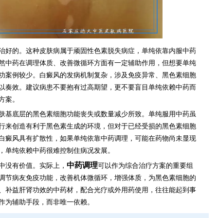
治好的。这种皮肤病属于顽固性色素脱失病症，单纯依靠内服中药
然中药在调理体质、改善微循环方面有一定辅助作用，但想要单纯
功案例较少。白癜风的发病机制复杂，涉及免疫异常、黑色素细胞
以奏效。建议病患不要抱有过高期望，更不要盲目单纯依赖中药而
方案。
肤基底层的黑色素细胞功能丧失或数量减少所致。单纯服用中药虽
行来创造有利于黑色素生成的环境，但对于已经受损的黑色素细胞
白癜风具有扩散性，如果单纯依靠中药调理，可能在药物尚未显现
，单纯依赖中药很难控制住病况发展。
中药调理
中没有价值。实际上，
可以作为综合治疗方案的重要组
调节病友免疫功能，改善机体微循环，增强体质，为黑色素细胞的
、补益肝肾功效的中药材，配合光疗或外用药使用，往往能起到事
作为辅助手段，而非唯一依赖。