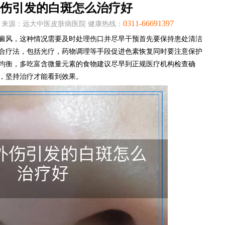
伤引发的白斑怎么治疗好
0311-66691397
:26:22 来源：远大中医皮肤病医院 健康热线：
癜风，这种情况需要及时处理伤口并尽早干预首先要保持患处清洁
合疗法，包括光疗，药物调理等手段促进色素恢复同时要注意保护
均衡，多吃富含微量元素的食物建议尽早到正规医疗机构检查确
，坚持治疗才能看到效果。