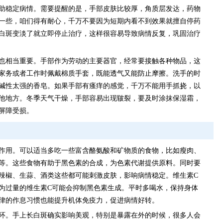
助稳定病情。需要提醒的是，手部皮肤比较厚，角质层发达，药物
一些，咱们得有耐心，千万不要因为短期内看不到效果就擅自停药
白斑变淡了就立即停止治疗，这样很容易导致病情反复，巩固治疗
也相当重要。手部作为劳动的主要器官，经常要接触各种物品，这
家务或者工作时佩戴棉质手套，既能透气又能防止摩擦。洗手的时
碱性太强的香皂。如果手部有瘙痒的感觉，千万不能用手抓挠，以
他地方。冬季天气干燥，手部容易出现皲裂，要及时涂抹保湿霜，
屏障受损。
作用。可以适当多吃一些富含酪氨酸和矿物质的食物，比如瘦肉、
等。这些食物有助于黑色素的合成，为色素代谢提供原料。同时要
辣椒、生蒜、酒类这些都可能刺激皮肤，影响病情稳定。维生素C
为过量的维生素C可能会抑制黑色素生成。平时多喝水，保持身体
律的作息习惯也能提升机体免疫力，促进病情好转。
环。手上长白斑确实影响美观，特别是暴露在外的时候，很多人会