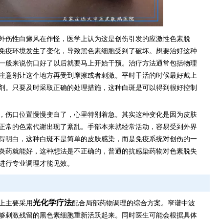
外伤性白癜风在作怪，医学上认为这是创伤引发的应激性色素脱
免疫环境发生了变化，导致黑色素细胞受到了破坏。想要治好这种
一般来说伤口好了以后就要马上开始干预。治疗方法通常包括物理
注意别让这个地方再受到摩擦或者刺激。平时干活的时候最好戴上
剂。只要及时采取正确的处理措施，这种白斑是可以得到很好控制
，伤口位置慢慢变白了，心里特别着急。其实这种变化是因为皮肤
正常的色素代谢出现了紊乱。手部本来就经常活动，容易受到外界
得明白，这种白斑不是简单的皮肤感染，而是免疫系统对创伤的一
炎药就能好，这种想法是不正确的，普通的抗感染药物对色素脱失
进行专业调理才能见效。
光化学疗法
上主要采用
配合局部药物调理的综合方案。窄谱中波
够刺激残留的黑色素细胞重新活跃起来。同时医生可能会根据具体