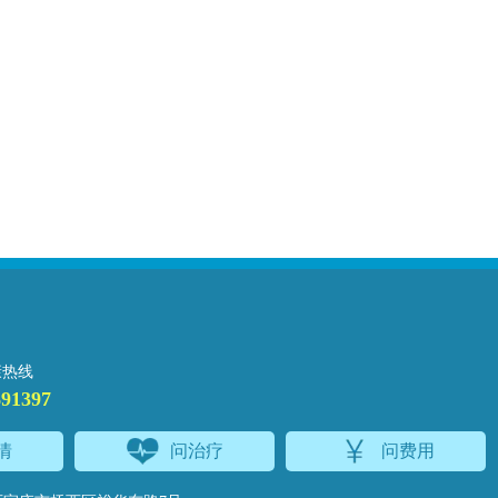
康热线
691397
情
问治疗
问费用