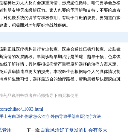
是精神压力太大反而会加重病情，形成恶性循环。咱们要学会放松
者和朋友聊天来缓解压力。家人也要给予理解和支持，不要给患者
，对免疫系统的调节有积极作用，有助于白斑的恢复。要知道白癜
健康，积极面对才能更好地战胜疾病。
该到正规医疗机构进行专业检查。医生会通过伍德灯检查、皮肤镜
断病情的发展阶段。早期诊断早期治疗是关键，越早干预，色素恢
在线了解详情，具体要根据病情严重程度和选择的治疗方案来定。
免延误病情造成更大的损失。本院医生会根据每个人的具体情况制
特点和生活习惯，选择最适合的治疗路径，帮助患者尽快摆脱白斑
按药品说明书或者在药师指导下购买和使用
com/zhiliao/11093.html
手上有白斑外伤后怎么治疗
外伤导致手部白斑治疗方法
法管用
白癜风治好了复发的机会有多大
下一篇: