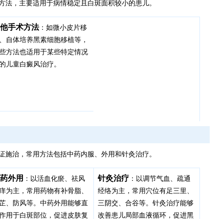
方法，主要适用于病情稳定且白斑面积较小的患儿。
他手术方法
：如微小皮片移
、自体培养黑素细胞移植等，
些方法也适用于某些特定情况
的儿童白癜风治疗。
证施治，常用方法包括中药内服、外用和针灸治疗。
药外用
针灸治疗
：以活血化瘀、祛风
：以调节气血、疏通
痒为主，常用药物有补骨脂、
经络为主，常用穴位有足三里、
芷、防风等。中药外用能够直
三阴交、合谷等。针灸治疗能够
作用于白斑部位，促进皮肤复
改善患儿局部血液循环，促进黑