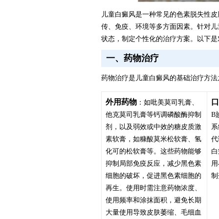
儿童白癜风是一种常见的色素脱失性皮
传、免疫、环境等多方面因素。针对儿
状态，制定个性化的治疗方案。以下是
一、药物治疗
药物治疗是儿童白癜风的基础治疗方法
外用药物
口
：如吡美莫司乳膏、
他克莫司乳膏等钙调磷酸酶抑制
B
剂，以及弱效或中效的糖皮质激
系
素软膏，如糠酸莫米松软膏、氢
代
化可的松软膏等。这些药物能够
白
抑制局部免疫反应，减少黑色素
用
细胞的破坏，促进黑色素细胞的
制
再生。使用时需注意药物浓度、
使用频率和涂抹面积，避免长期
大量使用导致皮肤萎缩、毛细血