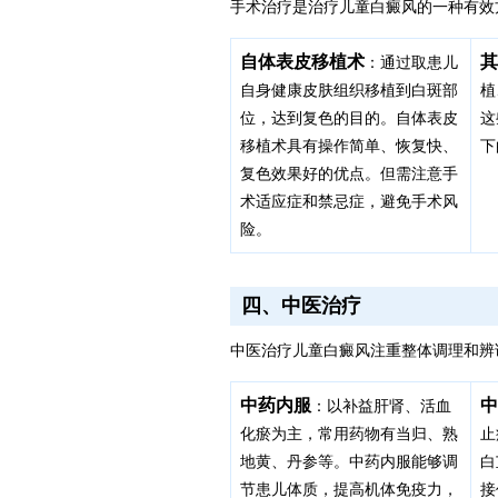
手术治疗是治疗儿童白癜风的一种有效
自体表皮移植术
其
：通过取患儿
自身健康皮肤组织移植到白斑部
植
位，达到复色的目的。自体表皮
这
移植术具有操作简单、恢复快、
下
复色效果好的优点。但需注意手
术适应症和禁忌症，避免手术风
险。
四、中医治疗
中医治疗儿童白癜风注重整体调理和辨
中药内服
中
：以补益肝肾、活血
化瘀为主，常用药物有当归、熟
止
地黄、丹参等。中药内服能够调
白
节患儿体质，提高机体免疫力，
接