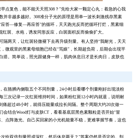
早点复色，能不能天天照308？”先给大家一颗定心丸：着急的心我
数并非越多越好。308准分子光的原理是用单一波长刺激残存黑素
“应答—修复—再应答”的循环，天天跑光反而把循环打烂，黑素细
出现红斑、水疱，诱发同形反应，白斑面积反而偷偷扩大。
可隔两天，让红斑轻微褪下去再升级剂量。有人坚持“我耐光，天天
红，微观里的黑素母细胞已经在“骂娘”，长期超负荷，后期会出现平
白搭。简单说，照光跟健身一样，肌肉休息日才是长肉日，皮肤也
，在胳膊内侧取五个不同剂量，24小时后看哪个剂量刚好出现淡粉
每三次记录一次红斑维持时间，如果粉红斑12小时内就退，说明耐
刺痛超过48小时，就得压能量或拉长间隔。整个周期大约20次做一
会结合Wood灯与皮肤CT，看看基底层黑色素颗粒是否开始“冒
浴、点阵激光。自己买回家的小光机能量不稳，更难掌握节奏，这也
一次给双倍剂量照成深红，然后休息两天？”答案仍然是否定的。剂