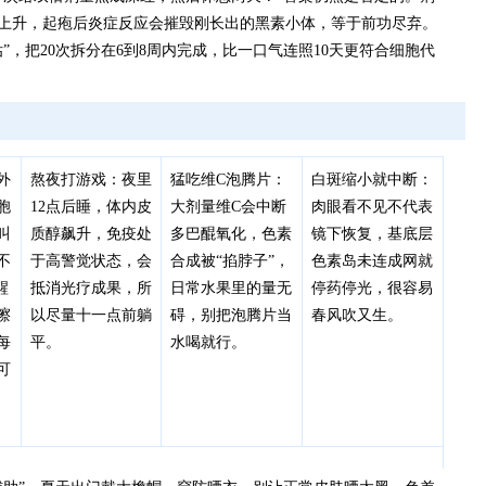
上升，起疱后炎症反应会摧毁刚长出的黑素小体，等于前功尽弃。
”，把20次拆分在6到8周内完成，比一口气连照10天更符合细胞代
外
熬夜打游戏：夜里
猛吃维C泡腾片：
白斑缩小就中断：
胞
12点后睡，体内皮
大剂量维C会中断
肉眼看不见不代表
叫
质醇飙升，免疫处
多巴醌氧化，色素
镜下恢复，基底层
不
于高警觉状态，会
合成被“掐脖子”，
色素岛未连成网就
醒
抵消光疗成果，所
日常水果里的量无
停药停光，很容易
擦
以尽量十一点前躺
碍，别把泡腾片当
春风吹又生。
每
平。
水喝就行。
可