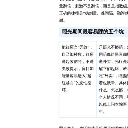
量翻倍，刺激不是翻倍，而是呈指数级
正确的捷径是“稳剂量、准间隔、勤评估
谢。
照光期间最容易踩的五个坑
把红斑当“无效”，
只照光不擦药：
自己加秒数：红斑
用药像给黑素细
是起效信号，不是
递外卖，光疗是
失败提示，盲目加
醒它们起床，若
能量容易进入“越
吃“外卖”，细胞
红越白”的恶性循
着也饿晕。具体
环。
什么、怎么擦，
个人情况不同，
以线上问本院医
生。