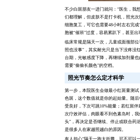
不少白斑朋友一进门就问：“医生，我想
们都理解，但皮肤不是打卡机，照光次
细胞复工，可它也需要48小时左右完成
胞被“催班”过度，容易累趴下，甚至
临床常规是隔天一次，儿童或面颈部位
照也没事”，其实耐光只是当下没疼没
台期，光敏感度下降，再继续加剂量也
需要“偷偷长颜色”的空档。
照光节奏怎么定才科学
第一步，本院医生会做最小红斑量测试
色斑，这个数值就是你的起始量。随后
受良好，下次可跳10%能量；若红斑伴
次疗效评估，肉眼看不到色素岛时，我们
头”，再决定是否继续、停止或联合药
是很多人在家越照越白的原因。
有人担心“隔天一跑太折腾，可不可以