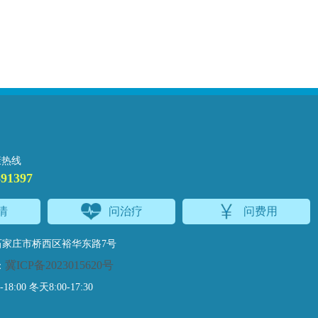
康热线
691397
情
问治疗
问费用
家庄市桥西区裕华东路7号
冀ICP备2023015620号
：
:00 冬天8:00-17:30