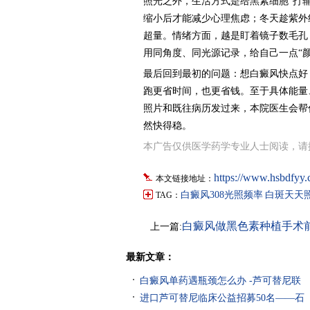
照光之外，生活方式是给黑素细胞“打
缩小后才能减少心理焦虑；冬天趁紫外
超量。情绪方面，越是盯着镜子数毛孔
用同角度、同光源记录，给自己一点“颜
最后回到最初的问题：想白癜风快点好
跑更省时间，也更省钱。至于具体能量
照片和既往病历发过来，本院医生会帮
然快得稳。
本广告仅供医学药学专业人士阅读，请
https://www.hsbdfyy.
本文链接地址：
白癜风308光照频率
白斑天天照
TAG：
白癜风做黑色素种植手术
上一篇:
么准备吗
最新文章：
白癜风单药遇瓶颈怎么办 -芦可替尼联
进口芦可替尼临床公益招募50名——石