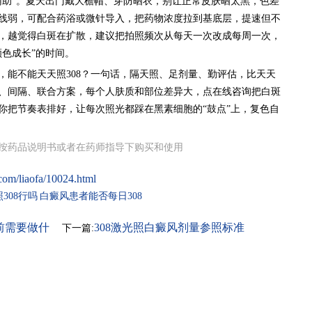
辅助”。夏天出门戴大檐帽、穿防晒衣，别让正常皮肤晒太黑，色差
线弱，可配合药浴或微针导入，把药物浓度拉到基底层，提速但不
，越觉得白斑在扩散，建议把拍照频次从每天一次改成每周一次，
色成长”的时间。
，能不能天天照308？一句话，隔天照、足剂量、勤评估，比天天
、间隔、联合方案，每个人肤质和部位差异大，点在线咨询把白斑
你把节奏表排好，让每次照光都踩在黑素细胞的“鼓点”上，复色自
按药品说明书或者在药师指导下购买和使用
com/liaofa/10024.html
308行吗
白癜风患者能否每日308
前需要做什
308激光照白癜风剂量参照标准
下一篇: