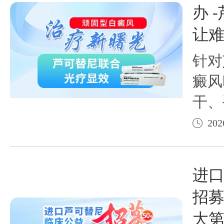
办 
让难
针对
癜风
干、
的“
202
苏州
博教
进
研究
招募
世界
大第