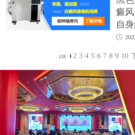
癜风
自身
色素
202
殖，
2
3
4
5
6
7
8
9
10
1
128
将足
种植
供多
证黑