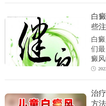
处对
皮肤
白
斑处
些注
白癜
们最
癜风
来说
202
并且
一些
治
衡水
方