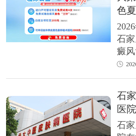
色
202
石家
癜风
放5
202
动抓
期，
石
口芦
医
剂通
石家