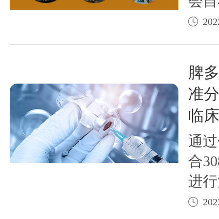
会自
期发
202
以做
白癜
脾多
癜风
准
别，
临
情
通过
合3
进行
的治
202