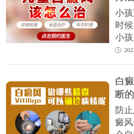
此为
小孩
时候
小孩
道疤
202
形影
成长
白
风有
断
一起
防止
癜风