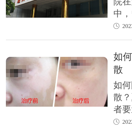
院在
中，
展，
202
的白
续培
如
的"
散
绕“
如何
心”
散？
者要
患处
202