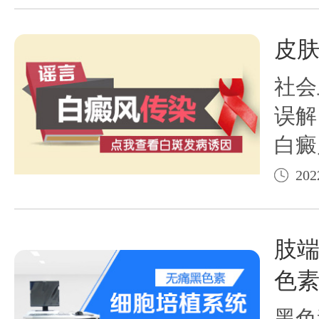
者进
结果
皮肤
复色
社会
误解
白癜
时呼
202
一点
一个
肢
者自
色
可以
黑色